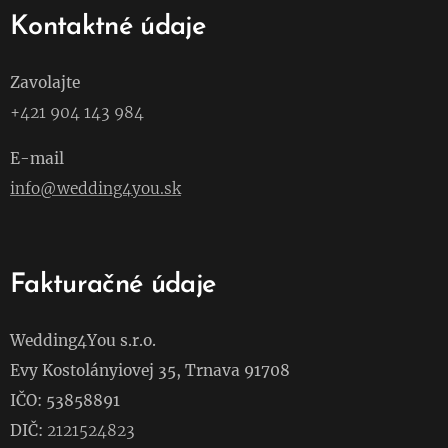
Kontaktné údaje
Zavolajte
+421 904 143 984
E-mail
info@wedding4you.sk
Fakturačné údaje
Wedding4You s.r.o.
Evy Kostolányiovej 35, Trnava 91708
IČO: 53858891
DIČ:
2121524823