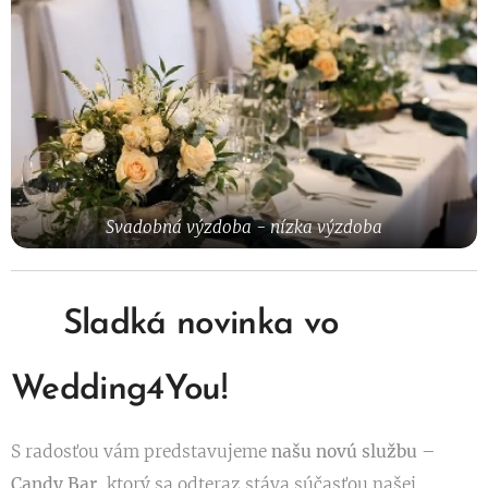
Svadobná výzdoba - nízka výzdoba
🍬 Sladká novinka vo
Wedding4You! 🍬
S radosťou vám predstavujeme
našu novú službu –
Candy Bar
, ktorý sa odteraz stáva súčasťou našej