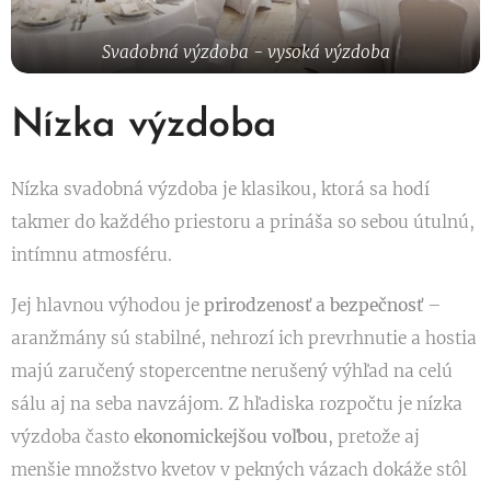
Svadobná výzdoba - vysoká výzdoba
Nízka výzdoba
Nízka svadobná výzdoba je klasikou, ktorá sa hodí
takmer do každého priestoru a prináša so sebou útulnú,
intímnu atmosféru.
Jej hlavnou výhodou je
prirodzenosť a bezpečnosť
–
aranžmány sú stabilné, nehrozí ich prevrhnutie a hostia
majú zaručený stopercentne nerušený výhľad na celú
sálu aj na seba navzájom. Z hľadiska rozpočtu je nízka
výzdoba často
ekonomickejšou voľbou
, pretože aj
menšie množstvo kvetov v pekných vázach dokáže stôl