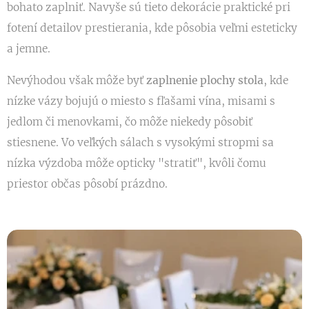
bohato zaplniť. Navyše sú tieto dekorácie praktické pri
fotení detailov prestierania, kde pôsobia veľmi esteticky
a jemne.
Nevýhodou však môže byť
zaplnenie plochy stola
, kde
nízke vázy bojujú o miesto s fľašami vína, misami s
jedlom či menovkami, čo môže niekedy pôsobiť
stiesnene. Vo veľkých sálach s vysokými stropmi sa
nízka výzdoba môže opticky "stratiť", kvôli čomu
priestor občas pôsobí prázdno.