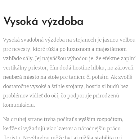
Vysoká výzdoba
Vysoká svadobná výzdoba na stojanoch je jasnou voľbou
pre nevesty, ktoré túžia po
luxusnom a majestátnom
vzhľade
sály. Jej najväčšou výhodou je, že efektne zaplní
vertikálny priestor, čím dodá hostine hĺbku, no zároveň
neuberá miesto na stole
pre taniere či poháre. Ak zvolíš
dostatočne vysoké a štíhle stojany, hostia si budú bez
problémov vidieť do očí, čo podporuje prirodzenú
komunikáciu.
Na druhej strane treba počítať s
vyšším rozpočtom
,
keďže si vyžadujú viac kvetov a náročnejšiu prácu
floristu. Nevýhodou môže byť aj
nižšia stabilita
pri