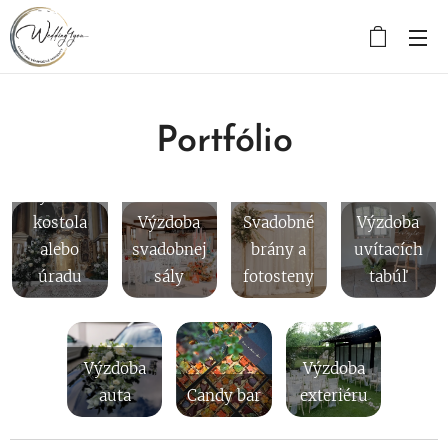
Portfólio
Výzdoba
kostola
Výzdoba
Svadobné
Výzdoba
alebo
svadobnej
brány a
uvítacích
úradu
sály
fotosteny
tabúľ
Výzdoba
Výzdoba
auta
Candy bar
exteriéru