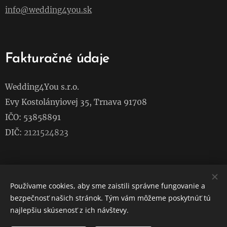
info@wedding4you.sk
Fakturačné údaje
Wedding4You s.r.o.
Evy Kostolányiovej 35, Trnava 91708
IČO: 53858891
DIČ:
2121524823
Sledujte nás na sociálnych sieťach
Používame cookies, aby sme zaistili správne fungovanie a
bezpečnosť našich stránok. Tým vám môžeme poskytnúť tú
Instagram
najlepšiu skúsenosť z ich návštevy.
Facebook