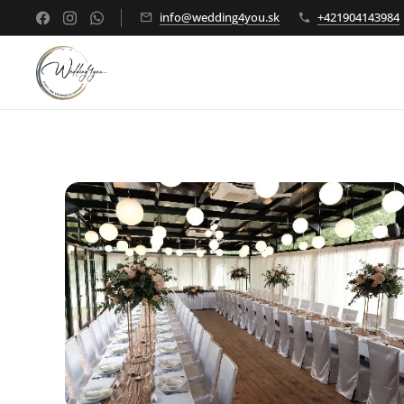
info@wedding4you.sk
+421904143984